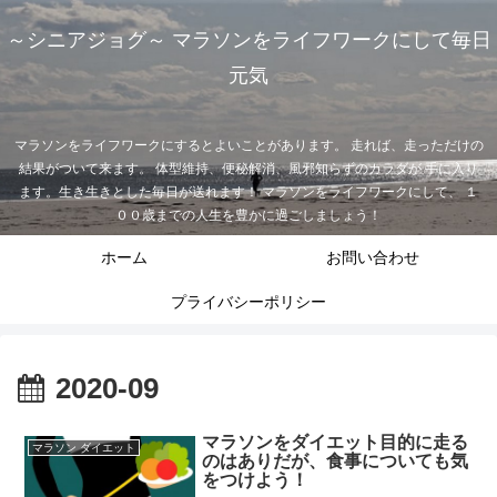
～シニアジョグ～ マラソンをライフワークにして毎日
元気
マラソンをライフワークにするとよいことがあります。 走れば、走っただけの
結果がついて来ます。 体型維持、便秘解消、風邪知らずのカラダが 手に入り
ます。生き生きとした毎日が送れます！ マラソンをライフワークにして、 １
００歳までの人生を豊かに過ごしましょう！
ホーム
お問い合わせ
プライバシーポリシー
2020-09
マラソンをダイエット目的に走る
マラソン ダイエット
のはありだが、食事についても気
をつけよう！