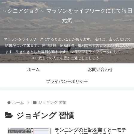
～シニアジョグ～ マラソンをライフワークにして毎日
元気
マラソンをライフワークにするとよいことがあります。 走れば、走っただけの
結果がついて来ます。 体型維持、便秘解消、風邪知らずのカラダが 手に入り
ます。生き生きとした毎日が送れます！ マラソンをライフワークにして、 １
００歳までの人生を豊かに過ごしましょう！
ホーム
お問い合わせ
プライバシーポリシー
ホーム
ジョギング 習慣
ジョギング 習慣
ランニングの日記を書くとーモチ
ジョギング 習慣